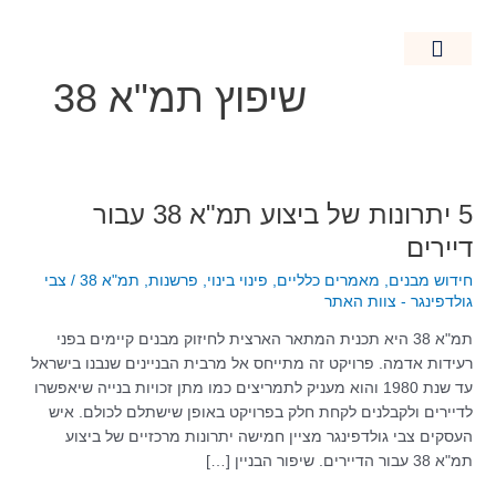
ילוג
תוכן
שיפוץ תמ"א 38
חידוש מבנים
מאמרים כלליים
נדל"ן בישראל
קרקעות חקלאיות
5
5 יתרונות של ביצוע תמ"א 38 עבור
יתרונות
דיירים
של
חידוש מבנים
,
מאמרים כלליים
,
פינוי בינוי
,
פרשנות
,
תמ"א 38
/
צבי
ביצוע
גולדפינגר - צוות האתר
תמ"א
38
תמ"א 38 היא תכנית המתאר הארצית לחיזוק מבנים קיימים בפני
עבור
רעידות אדמה. פרויקט זה מתייחס אל מרבית הבניינים שנבנו בישראל
דיירים
עד שנת 1980 והוא מעניק לתמריצים כמו מתן זכויות בנייה שיאפשרו
לדיירים ולקבלנים לקחת חלק בפרויקט באופן שישתלם לכולם. איש
העסקים צבי גולדפינגר מציין חמישה יתרונות מרכזיים של ביצוע
תמ"א 38 עבור הדיירים. שיפור הבניין […]