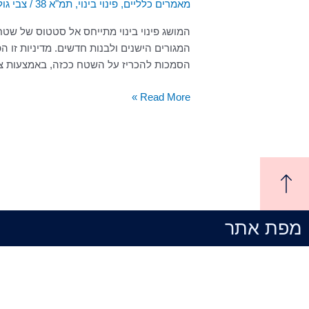
מאמרים כלליים
,
פינוי בינוי
,
תמ"א 38
/
צבי גו
פינוי
בינוי
המושג פינוי בינוי מתייחס אל סטטוס של שטח
יכולים
לסייע
הסמכות להכריז על השטח ככזה, באמצעות צו שתוקפ
למצוקת
הקרקעות?
Read More »
מפת אתר