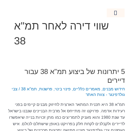
ילוג
תוכן
שווי דירה לאחר תמ"א
חידוש מבנים
מאמרים כלליים
נדל"ן בישראל
קרקעות חקלאיות
38
5
5 יתרונות של ביצוע תמ"א 38 עבור
יתרונות
דיירים
של
חידוש מבנים
,
מאמרים כלליים
,
פינוי בינוי
,
פרשנות
,
תמ"א 38
/
צבי
ביצוע
גולדפינגר - צוות האתר
תמ"א
38
תמ"א 38 היא תכנית המתאר הארצית לחיזוק מבנים קיימים בפני
עבור
רעידות אדמה. פרויקט זה מתייחס אל מרבית הבניינים שנבנו בישראל
דיירים
עד שנת 1980 והוא מעניק לתמריצים כמו מתן זכויות בנייה שיאפשרו
לדיירים ולקבלנים לקחת חלק בפרויקט באופן שישתלם לכולם. איש
העסקים צבי גולדפינגר מציין חמישה יתרונות מרכזיים של ביצוע