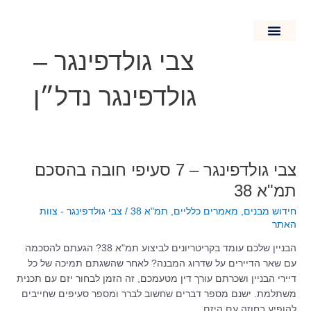
ילוג
תוכן
צבי גולדפינגר –
חידוש מבנים
מאמרים כלליים
נדל"ן בישראל
קרקעות חקלאיות
גולדפינגר נדל״ן
צבי
צבי גולדפינגר – 7 סעיפי חובה בהסכם
גולדפינגר
תמ"א 38
–
חידוש מבנים
,
מאמרים כלליים
,
תמ"א 38
/
צבי גולדפינגר - צוות
7
האתר
סעיפי
חובה
הבניין שלכם עומד בקריטריונים לביצוע תמ"א 38? הגעתם להסכמה
בהסכם
עם שאר הדיירים על שדרוג המבנה? לאחר שהשגתם תמיכה של כל
תמ"א
דיירי הבניין ושכרתם עורך דין מטעמכם, זה הזמן לבחור יזם עם תכנית
38
משתלמת. ישנם מספר דברים שחשוב לברר ומספר סעיפים שחייבים
להופיע בחוזה עם היזם.