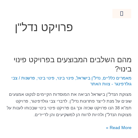
ילוג
תוכן
פרויקט נדל"ן
חידוש מבנים
מאמרים כלליים
נדל"ן בישראל
קרקעות חקלאיות
מהם
מהם השלבים המבוצעים בפרויקט פינוי
השלבים
בינוי?
המבוצעים
מאמרים כלליים
,
נדל"ן בישראל
,
פינוי בינוי
,
פינוי בינוי
,
פרשנות
/
צבי
בפרויקט
גולדפינגר - צוות האתר
פינוי
בינוי?
מצוקת הנדל"ן בישראל הביאה את המוסדות הקיימים לנקוט אמצעים
שונים על מנת לייצר פתרונות נדל"ן. לדברי צבי גולדפינגר, פרויקט
תמ"א 38 הנו פרויקט שכזה וכך גם פרויקט פינוי בינוי שבכוחו לענות על
מצוקות הנדל"ן ולהיות לרווח הן למשקיעים והן לדיירים.
Read More »