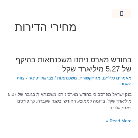
ילוג
תוכן
מחירי הדירות
חידוש מבנים
מאמרים כלליים
נדל"ן בישראל
קרקעות חקלאיות
בחודש
בחודש מארס ניתנו משכנתאות בהיקף
מארס
של 5.27 מיליארד שקל
ניתנו
מאמרים כלליים
,
מהתקשורת
,
משכנתאות
/
צבי גולדפינגר - צוות
משכנתאות
האתר
בהיקף
של
בנק ישראל מפרסם כי בחודש מארס ניתנו משכנתאות בגובה של 5.27
5.27
מיליארד שקל, בדומה לממוצע החודשי בשנה שעברה, כך פורסם
מיליארד
באתר גלובס.
שקל
Read More »