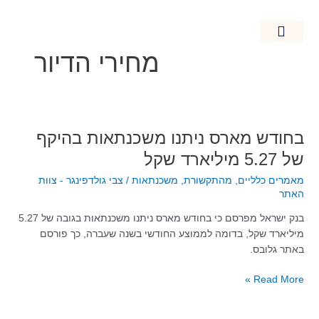
ילוג
תוכן
מחירי הדיור
חידוש מבנים
מאמרים כלליים
נדל"ן בישראל
קרקעות חקלאיות
בחודש
בחודש מארס ניתנו משכנתאות בהיקף
מארס
של 5.27 מיליארד שקל
ניתנו
מאמרים כלליים
,
מהתקשורת
,
משכנתאות
/
צבי גולדפינגר - צוות
משכנתאות
האתר
בהיקף
של
בנק ישראל מפרסם כי בחודש מארס ניתנו משכנתאות בגובה של 5.27
5.27
מיליארד שקל, בדומה לממוצע החודשי בשנה שעברה, כך פורסם
מיליארד
באתר גלובס.
שקל
Read More »