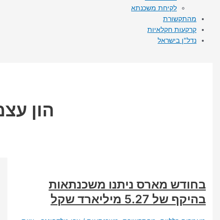
לקיחת משכנתא
קשורת
עות חקלאיות
"ן בישראל
הון עצמי
דש מארס ניתנו משכנתאות
5.27 מיליארד שקל