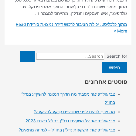
הנדרש לרכישת דירה, כך פורסם בכתבה באתר כלכליסט,
חקר שערכו ד"ר דני בן־שחר והחוקר אמתי פרנקל. צבי
נגר, איש העסקים והנדל"ן, מתייחס למגמה זו.
לכליסט: יכולת הציבור לרכוש דירה נמצאת בירידה
Read
Searc
ים אחרונים
צבי גולדפינגר מסביר מה הדרך הנכונה להשקיע בנדל"ן
בחו"ל
מה צריך לדעת לפני שרוכשים קרקע להשקעה?
צבי גולדפינגר על השקעת נדל"ן בחו"ל בשנת 2023
צבי גולדפינגר: השקעות נדל"ן בחו"ל – למי זה מתאים?