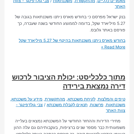
 כלליים
,
מהתקשורת
,
משכנתאות
/
צבי גולדפינגר - צוות
ראל מפרסם כי בחודש מארס ניתנו משכנתאות בגובה של
5. מיליארד שקל, בדומה לממוצע החודשי בשנה שעברה, כך
באתר גלובס.
רס ניתנו משכנתאות בהיקף של 5.27 מיליארד שקל
Read 
 כלכליסט: יכולת הציבור לרכוש
 נמצאת בירידה
והמלצות
,
לקיחת משכנתא
,
מהתקשורת
,
מידע על משכנתא
,
אות
,
פרשנות
,
תנאים לקבלת משכנתא
/
צבי גולדפינגר -
אתר
הדירות וההחזר החודשי על המשכנתא נמצאים בעלייה
ית כבר מספר שנים ברציפות, בעקבותיהם גם עלה ההון