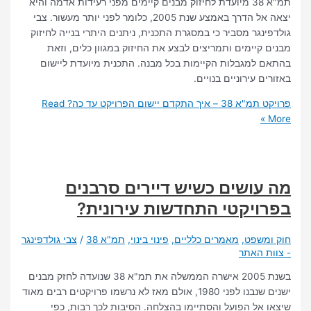
תמ"א 38 מיועדת לחיזוק מבנים קיימים מפני רעידות אדמה והיא
יצאה אל הדרך באמצע שנת 2005, כלומר לפני יותר מעשור. צבי
נגר מסביר כי במסגרת התכנית, ניתנים היתרי בנייה לחיזוק
קיימים ותמריצים לבצע את החיזוק במגוון כלים, וזאת
למגבלות הקיימות בכל מבנה. התכנית מיועדת ליישום
 עירוניים בנויים.
התקדם יישום הפרויקט עד כה?
Read
ושים כשיש דיירים סרבנים
ויקטי התחדשות עירונית?
משפט
,
מאמרים כלליים
,
פינוי בינוי
,
תמ"א 38
/
צבי גולדפינגר
 האתר
בשנת 2005 אישרה הממשלה את תמ"א 38 שנועדה לחזק מבנים
ישנים שנבנו לפני 1980, אולם מאז לא נרשמו פרויקטים רבים מאוד
אל הפועל והסתיימו בהצלחה. הסיבות לכך רבות, כפי