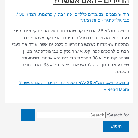
רים – האם אפשרי?
מבנים
,
מאמרים כלליים
,
פינוי בינוי
,
פרשנות
,
תמ"א 38
/
לדפינגר - צוות האתר
פרויקט תמ"א 38 הנו פרויקט שמטרתו חיזוק מבנים קיימים מפני
 אדמה ושיפורם מכל הבחינות. הפרויקט עצמו מורכב
 שאמורות לשמש כתמריצים כלכליים אשר יעודד את בעלי
להסכים לפרויקט. איש העסקים צבי גולדפינגר מציין
שבפרויקט תמ"א 38 הסכמת הדיירים היא אלמנט משמעותי
שיקבע אם ניתן יהיה לממש את ביצוע תמ"א 38. מתי נחוצה
א 38 ללא הסכמת הדיירים – האם אפשרי?
Read 
Searc