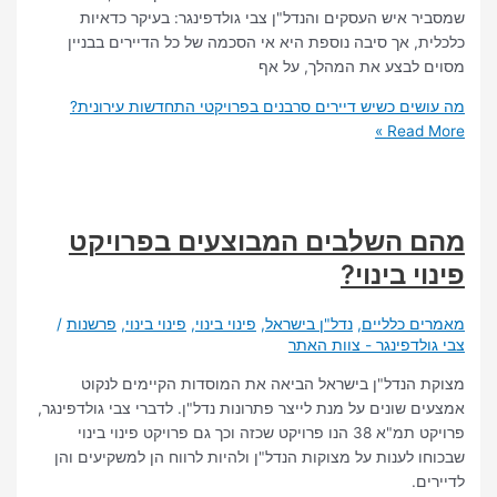
 איש העסקים והנדל"ן צבי גולדפינגר: בעיקר כדאיות
, אך סיבה נוספת היא אי הסכמה של כל הדיירים בבניין
לבצע את המהלך, על אף
ים כשיש דיירים סרבנים בפרויקטי התחדשות עירונית?
Read 
 השלבים המבוצעים בפרויקט
י בינוי?
 כלליים
,
נדל"ן בישראל
,
פינוי בינוי
,
פינוי בינוי
,
פרשנות
/
לדפינגר - צוות האתר
הנדל"ן בישראל הביאה את המוסדות הקיימים לנקוט
 שונים על מנת לייצר פתרונות נדל"ן. לדברי צבי גולדפינגר,
פרויקט תמ"א 38 הנו פרויקט שכזה וכך גם פרויקט פינוי בינוי
 לענות על מצוקות הנדל"ן ולהיות לרווח הן למשקיעים והן
.