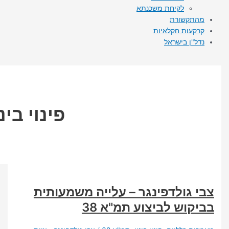
לקיחת משכנתא
קשורת
עות חקלאיות
"ן בישראל
פינוי בינוי
גולדפינגר – עלייה משמעותית
וש לביצוע תמ"א 38