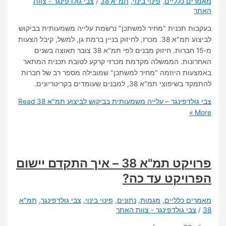
 כלליים
,
פינוי בינוי
,
תמ"א 38
/
צבי גולדפינגר - צוות
 תכנית "מחיר למשתכן" נרשמת עלייה משמעותית בביקוש
לביצוע תמ"א 38. מכרז, לחיזוק בניין ברמת גן, למשל, קיבל הצעות
מ-15 חברות. חיזוק מבנים לפי תמ"א 38 צובר תאוצה בשנים
ות. הממשלה מקדמת מכרזי קרקע לטובת תכנית המתאר
ת היוזמה "מחיר למשתכן" שמובילה מספר רב של חברות
י תמ"א 38, למבנים שעומדים בקריטריונים.
לדפינגר – עלייה משמעותית בביקוש לביצוע תמ"א 38
Read
פרויקט תמ"א 38 – איך התקדם יישום
ויקט עד כה?
 כלליים
,
מגמות
,
נתונים
,
פינוי בינוי
,
צבי גולדפינגר
,
תמ"א
י גולדפינגר - צוות האתר