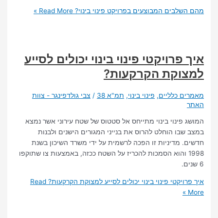
לבים המבוצעים בפרויקט פינוי בינוי?
Read More »
פרויקטי פינוי בינוי יכולים לסייע
וקת הקרקעות?
 כלליים
,
פינוי בינוי
,
תמ"א 38
/
צבי גולדפינגר - צוות
פינוי בינוי מתייחס אל סטטוס של שטח עירוני אשר נמצא
בו הוחלט להרוס את בנייני המגורים הישנים ולבנות
 מדיניות זו הפכה לרשמית על ידי משרד השיכון בשנת
199 והוא הסמכות להכריז על השטח ככזה, באמצעות צו שתוקפו
יקטי פינוי בינוי יכולים לסייע למצוקת הקרקעות?
Read