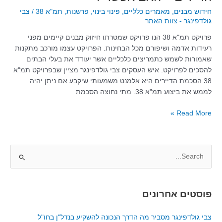
תמ"א
חידוש מבנים
,
מאמרים כלליים
,
פינוי בינוי
,
פרשנות
,
תמ"א 38
/
צבי
38
גולדפינגר - צוות האתר
ללא
הסכמת
פרויקט תמ"א 38 הנו פרויקט שמטרתו חיזוק מבנים קיימים מפני
הדיירים
רעידות אדמה ושיפורם מכל הבחינות. הפרויקט עצמו מורכב מתקנות
–
שאמורות לשמש כתמריצים כלכליים אשר יעודד את בעלי הבתים
האם
להסכים לפרויקט. איש העסקים צבי גולדפינגר מציין שבפרויקט תמ"א
אפשרי?
38 הסכמת הדיירים היא אלמנט משמעותי שיקבע אם ניתן יהיה
לממש את ביצוע תמ"א 38. מתי נחוצה הסכמת
Read More »
S
e
a
פוסטים אחרונים
r
c
צבי גולדפינגר מסביר מה הדרך הנכונה להשקיע בנדל"ן בחו"ל