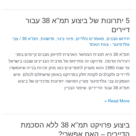
5
5 יתרונות של ביצוע תמ"א 38 עבור
יתרונות
דיירים
של
חידוש מבנים
,
מאמרים כלליים
,
פינוי בינוי
,
פרשנות
,
תמ"א 38
/
צבי
ביצוע
גולדפינגר - צוות האתר
תמ"א
38
תמ"א 38 היא תכנית המתאר הארצית לחיזוק מבנים קיימים בפני
עבור
רעידות אדמה. פרויקט זה מתייחס אל מרבית הבניינים שנבנו בישראל
דיירים
עד שנת 1980 והוא מעניק לתמריצים כמו מתן זכויות בנייה שיאפשרו
לדיירים ולקבלנים לקחת חלק בפרויקט באופן שישתלם לכולם. איש
העסקים צבי גולדפינגר מציין חמישה יתרונות מרכזיים של ביצוע
תמ"א 38 עבור הדיירים. שיפור הבניין
Read More »
ביצוע
ביצוע פרויקט תמ"א 38 ללא הסכמת
פרויקט
הדיירים – האם אפשרי?