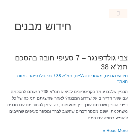
ילוג
תוכן
חידוש מבנים
חידוש מבנים
מאמרים כלליים
נדל"ן בישראל
קרקעות חקלאיות
צבי
צבי גולדפינגר – 7 סעיפי חובה בהסכם
גולדפינגר
תמ"א 38
–
חידוש מבנים
,
מאמרים כלליים
,
תמ"א 38
/
צבי גולדפינגר - צוות
7
האתר
סעיפי
חובה
הבניין שלכם עומד בקריטריונים לביצוע תמ"א 38? הגעתם להסכמה
בהסכם
עם שאר הדיירים על שדרוג המבנה? לאחר שהשגתם תמיכה של כל
תמ"א
דיירי הבניין ושכרתם עורך דין מטעמכם, זה הזמן לבחור יזם עם תכנית
38
משתלמת. ישנם מספר דברים שחשוב לברר ומספר סעיפים שחייבים
להופיע בחוזה עם היזם.
Read More »