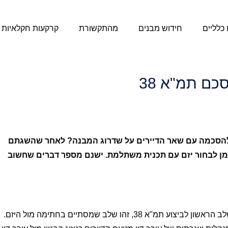
כלליים
חידוש מבנים
מהתקשורת
קרקעות חקלאיות
ד בקריטריונים לביצוע תמ"א 38? הגעתם להסכמה עם שאר הדיירים על שדרוג המבנה? לאחר שהשגתם
הזמן לבחור יזם עם תכנית משתלמת. ישנם מספר דברים שחשוב
מעבר של כל דיירי הבניין על ההסכם מהווה את החלק האחרון בשלב הראשון לביצוע תמ"א 38, זהו שלב שמסתיים בחתימה מול היזם.