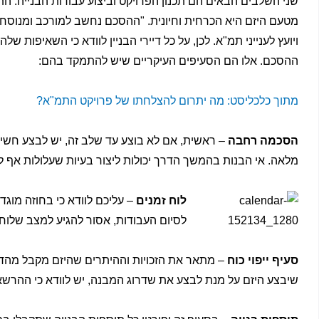
שני השלבים הבאים הם תכנון הפרויקט וביצוע עבודות הבנייה. התנ
מטעם היזם היא הכרחית וחיונית. "ההסכם נחשב למורכב ומנוסח
ויועץ לענייני תמ"א. לכן, על כל דיירי הבניין לוודא כי השאיפות
ההסכם. אלו הם הסעיפים העיקריים שיש להתמקד בהם:
מתוך כלכליסט: מה יתרום להצלחתו של פרויקט התמ"א?
הסכמה רחבה
– ראשית, אם לא בוצע עד שלב זה, יש לבצע חשיפ
מלאה. אי הבנות בהמשך הדרך יכולות ליצור בעיות שעלולות אף
לוח זמנים
– עליכם לוודא כי בחוזה מוג
לסיום העבודות, אסור להגיע למצב שלוח
סעיף ייפוי כוח
– מתאר את הזכויות וההיתרים שהיזם מקבל מהדיי
שיבצע היזם על מנת לבצע את שדרוג המבנה, יש לוודא כי ההרשאו