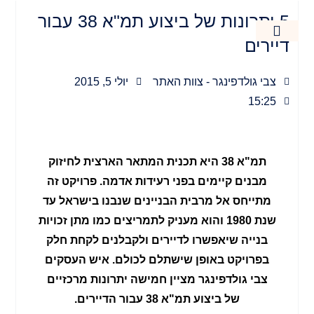
ילוג
5 יתרונות של ביצוע תמ"א 38 עבור
תוכן
דיירים
חידוש מבנים
מאמרים כלליים
נדל"ן בישראל
קרקעות חקלאיות
צבי גולדפינגר - צוות האתר
יולי 5, 2015
15:25
תמ"א 38 היא תכנית המתאר הארצית לחיזוק
מבנים קיימים בפני רעידות אדמה. פרויקט זה
מתייחס אל מרבית הבניינים שנבנו בישראל עד
שנת 1980 והוא מעניק לתמריצים כמו מתן זכויות
בנייה שיאפשרו לדיירים ולקבלנים לקחת חלק
בפרויקט באופן שישתלם לכולם. איש העסקים
צבי גולדפינגר מציין חמישה יתרונות מרכזיים
של ביצוע תמ"א 38 עבור הדיירים.