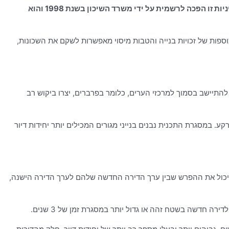
המושג פינוי בינוי מתייחס אל סטטוס של שטח עירוני אשר נמצא במצב שבו הוחלט להרוס את בנייני המגורים הישנים ולבנות חדשים. מדיניות זו הפכה לרשמית על ידי משרד השיכון בשנת 1998 והוא
ולכן, תוספות של זכויות בנייה והטבות מיסוי מאפשרות לשקם את השכונות,
התיישב בסמוך למרכזי הערים, כלומר בפרברים, יצרו ביקוש רב
ע. במסגרת התכנית נבנים בנייני מגורים המכילים יותר יחידות דיור
ם כביכול את ההפרש שבין ערך הדירה החדשה שלהם לערך הדירה הישנה,
רה חדשה בשטח זהה או גדול יותר במסגרת זמן של 3 שנים.