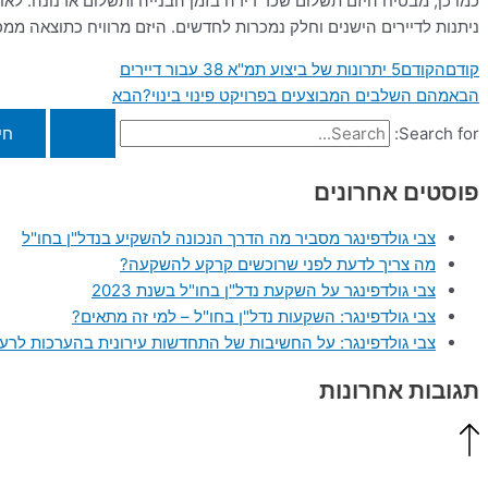
כמו כן, מבטיח היזם תשלום שכר דירה בזמן הבנייה ותשלום ארנונה. לאח
ניתנות לדיירים הישנים וחלק נמכרות לחדשים. היזם מרוויח כתוצאה ממ
קודם
הקודם
5 יתרונות של ביצוע תמ"א 38 עבור דיירים
הבא
מהם השלבים המבוצעים בפרויקט פינוי בינוי?
הבא
Search for:
פוסטים אחרונים
צבי גולדפינגר מסביר מה הדרך הנכונה להשקיע בנדל"ן בחו"ל
מה צריך לדעת לפני שרוכשים קרקע להשקעה?
צבי גולדפינגר על השקעת נדל"ן בחו"ל בשנת 2023
צבי גולדפינגר: השקעות נדל"ן בחו"ל – למי זה מתאים?
צבי גולדפינגר: על החשיבות של התחדשות עירונית בהערכות לר
תגובות אחרונות